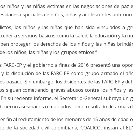
los niños y las niñas víctimas en las negociaciones de paz
sidades especiales de niños, niñas y adolescentes anteriorm
lictos, los niños y las niñas que han sido vinculados a 
eder a servicios básicos como la salud, la educación y la n
n proteger los derechos de los niños y las niñas brindán
e los niños, las niñas y los grupos étnicos.”
as FARC-EP y el gobierno a fines de 2016 presentó una oport
l y la disolución de las FARC-EP como grupo armado el año p
s pasado. Sin embargo, los disidentes de las FARC-EP y del E
 siguen cometiendo graves abusos contra los niños y las n
l. En su reciente informe, el Secretario-General subraya u
d fueron asesinados o mutilados como resultado de armas d
r fin al reclutamiento de los menores de 15 años de edad c
iado de la sociedad civil colombiana, COALICO, instan al