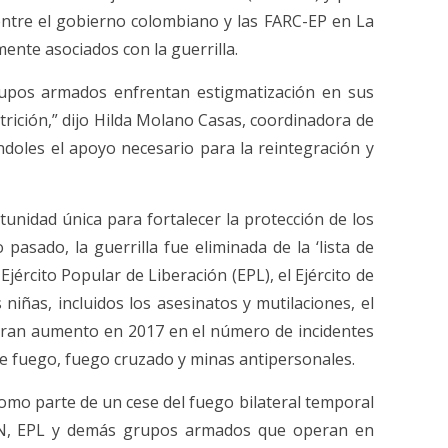
 entre el gobierno colombiano y las FARC-EP en La
ente asociados con la guerrilla.
grupos armados enfrentan estigmatización en sus
utrición,” dijo Hilda Molano Casas, coordinadora de
doles el apoyo necesario para la reintegración y
unidad única para fortalecer la protección de los
asado, la guerrilla fue eliminada de la ‘lista de
jército Popular de Liberación (EPL), el Ejército de
iñas, incluidos los asesinatos y mutilaciones, el
n gran aumento en 2017 en el número de incidentes
e fuego, fuego cruzado y minas antipersonales.
omo parte de un cese del fuego bilateral temporal
 ELN, EPL y demás grupos armados que operan en