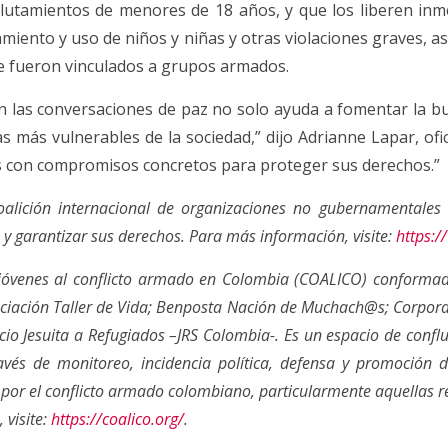
lutamientos de menores de 18 años, y que los liberen inm
miento y uso de niños y niñas y otras violaciones graves, así 
ue fueron vinculados a grupos armados.
 en las conversaciones de paz no solo ayuda a fomentar la b
as más vulnerables de la sociedad,” dijo Adrianne Lapar, ofic
as con compromisos concretos para proteger sus derechos.”
oalición internacional de organizaciones no gubernamentale
s y garantizar sus derechos. Para más información, visite:
https:/
 y jóvenes al conflicto armado en Colombia (COALICO) conformad
Asociación Taller de Vida; Benposta Nación de Muchach@s; Corpora
o Jesuita a Refugiados –JRS Colombia-. Es un espacio de conflu
través de monitoreo, incidencia política, defensa y promoción 
por el conflicto armado colombiano, particularmente aquellas re
 visite:
https://coalico.org/
.