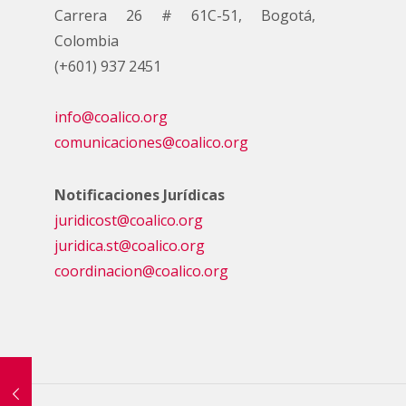
Carrera 26 # 61C-51, Bogotá,
Colombia
(+601) 937 2451
info@coalico.org
comunicaciones@coalico.org
Notificaciones Jurídicas
juridicost@coalico.org
juridica.st@coalico.org
coordinacion@coalico.org