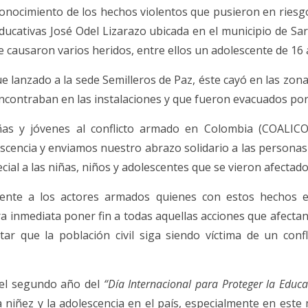
onocimiento de los hechos violentos que pusieron en riesgo 
 educativas José Odel Lizarazo ubicada en el municipio de
e causaron varios heridos, entre ellos un adolescente de 16 
e lanzado a la sede Semilleros de Paz, éste cayó en las zona
ncontraban en las instalaciones y que fueron evacuados por l
niñas y jóvenes al conflicto armado en Colombia (COALIC
scencia y enviamos nuestro abrazo solidario a las persona
al a las niñas, niños y adolescentes que se vieron afectado
te a los actores armados quienes con estos hechos es
 inmediata poner fin a todas aquellas acciones que afectan
itar que la población civil siga siendo víctima de un co
el segundo año del
“Día Internacional para Proteger la Edu
a niñez y la adolescencia en el país, especialmente en est