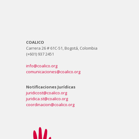
COALICO
Carrera 26 # 61C-51, Bogotá, Colombia
(+601) 937 2451
info@coalico.org
comunicaciones@coalico.org
Notificaciones Jurídicas
juridicost@coalico.org
juridica.st@coalico.org
coordinacion@coalico.org