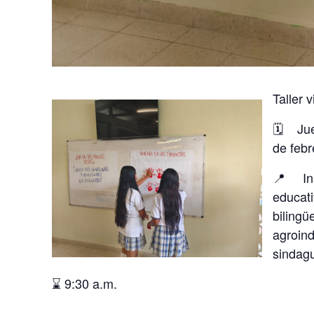
Taller 
🗓️ Ju
de febr
📍Inst
educat
bilingü
agroind
sindag
⌛ 9:30 a.m.