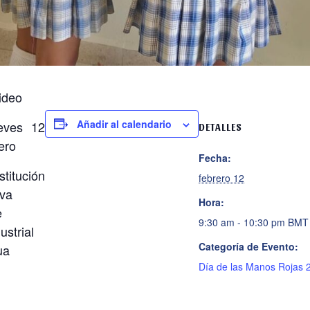
video
Añadir al calendario
eves 12
DETALLES
ero
Fecha:
itución
febrero 12
iva
Hora:
e
9:30 am - 10:30 pm
BMT
ustrial
Categoría de Evento:
ua
Día de las Manos Rojas 