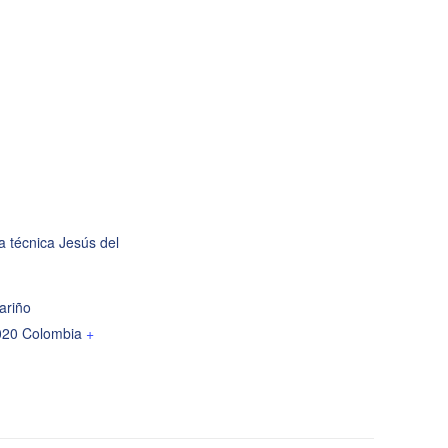
va técnica Jesús del
ariño
020
Colombia
+