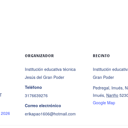
ORGANIZADOR
RECINTO
Institución educativa técnica
Institución educati
Jesús del Gran Poder
Gran Poder
Teléfono
Pedregal, Imués, N
T
Imués
,
Nariño
523
3176639276
Google Map
Correo electrónico
s 2026
erikapao1606@hotmail.com