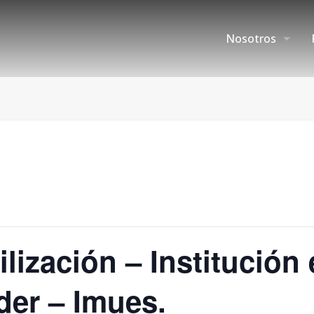
Nosotros
lización – Institución 
der – Imues.