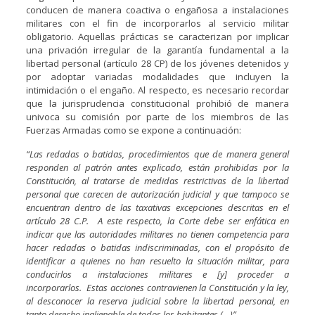
conducen de manera coactiva o engañosa a instalaciones
militares con el fin de incorporarlos al servicio militar
obligatorio. Aquellas prácticas se caracterizan por implicar
una privación irregular de la garantía fundamental a la
libertad personal (artículo 28 CP) de los jóvenes detenidos y
por adoptar variadas modalidades que incluyen la
intimidación o el engaño. Al respecto, es necesario recordar
que la jurisprudencia constitucional prohibió de manera
univoca su comisión por parte de los miembros de las
Fuerzas Armadas como se expone a continuación:
“Las redadas o batidas, procedimientos que de manera general
responden al patrón antes explicado, están prohibidas por la
Constitución, al tratarse de medidas restrictivas de la libertad
personal que carecen de autorización judicial y que tampoco se
encuentran dentro de las taxativas excepciones descritas en el
artículo 28 C.P. A este respecto, la Corte debe ser enfática en
indicar que las autoridades militares no tienen competencia para
hacer redadas o batidas indiscriminadas, con el propósito de
identificar a quienes no han resuelto la situación militar, para
conducirlos a instalaciones militares e [y] proceder a
incorporarlos. Estas acciones contravienen la Constitución y la ley,
al desconocer la reserva judicial sobre la libertad personal, en
tanto derecho inalienable de todos los habitantes (…)”