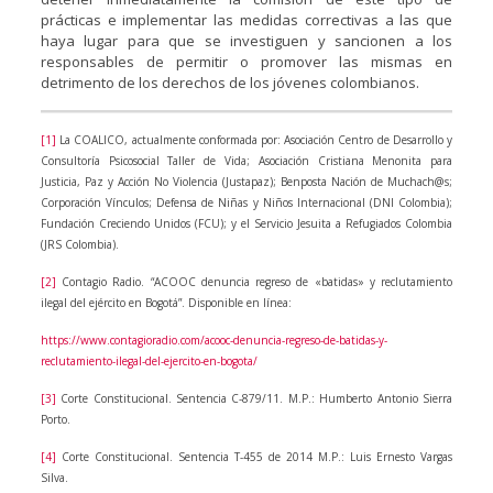
prácticas e implementar las medidas correctivas a las que
haya lugar para que se investiguen y sancionen a los
responsables de permitir o promover las mismas en
detrimento de los derechos de los jóvenes colombianos.
[1]
La COALICO, actualmente conformada por: Asociación Centro de Desarrollo y
Consultoría Psicosocial Taller de Vida; Asociación Cristiana Menonita para
Justicia, Paz y Acción No Violencia (Justapaz); Benposta Nación de Muchach@s;
Corporación Vínculos; Defensa de Niñas y Niños Internacional (DNI Colombia);
Fundación Creciendo Unidos (FCU); y el Servicio Jesuita a Refugiados Colombia
(JRS Colombia).
[2]
Contagio Radio. “ACOOC denuncia regreso de «batidas» y reclutamiento
ilegal del ejército en Bogotá”. Disponible en línea:
https://www.contagioradio.com/acooc-denuncia-regreso-de-batidas-y-
reclutamiento-ilegal-del-ejercito-en-bogota/
[3]
Corte Constitucional. Sentencia C-879/11. M.P.: Humberto Antonio Sierra
Porto.
[4]
Corte Constitucional. Sentencia T-455 de 2014 M.P.: Luis Ernesto Vargas
Silva.