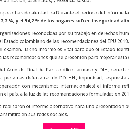
utilización, asesinatos, y violencia sexual.
mpoco ha sido alentadora.Durante el periodo del informe,
l
2,2 %, y el 54,2 % de los hogares sufren inseguridad ali
 organizaciones reconocidas por su trabajo en derechos hu
el Estado colombiano de las recomendaciones del EPU 2018
l examen. Dicho informe es vital para que el Estado identi
nda las recomendaciones que se presenten para mejorar esta 
 Acuerdo Final de Paz, conflicto armado y DIH, derechos c
as, personas defensoras de DD. HH., impunidad, respuesta 
cooperación con mecanismos internacionales) el informe r
n el país, a la luz de las recomendaciones formuladas en 201
ue realizaron el informe alternativo hará una presentación 
ansmitirá en sus redes sociales.