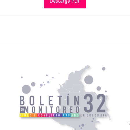
Descarga PDF
f