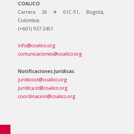
COALICO
Carrera 26 # 61C-51, Bogotá,
Colombia
(+601) 937 2451
info@coalico.org
comunicaciones@coalico.org
Notificaciones Jurídicas
juridicost@coalico.org
juridica.st@coalico.org
coordinacion@coalico.org