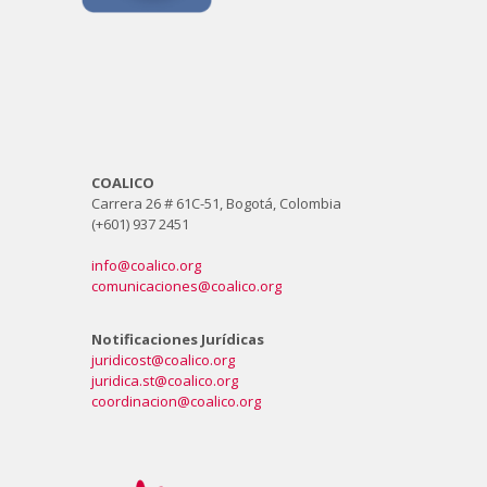
COALICO
Carrera 26 # 61C-51, Bogotá, Colombia
(+601) 937 2451
info@coalico.org
comunicaciones@coalico.org
Notificaciones Jurídicas
juridicost@coalico.org
juridica.st@coalico.org
coordinacion@coalico.org