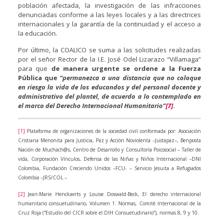
población afectada, la investigación de las infracciones
denunciadas conforme a las leyes locales y a las directrices
internacionales y la garantía de la continuidad y el acceso a
la educación.
Por último, la COALICO se suma a las solicitudes realizadas
por el señor Rector de la I.E. José Odel Lizarazo “Villamaga”
para que
de manera urgente se ordene a la Fuerza
Pública que
“
permanezca a una distancia que no coloque
en riesgo la vida de los educandos y del personal docente y
administrativo del plantel, de acuerdo a lo contemplado en
el marco del Derecho Internacional Humanitario”
[7]
.
[1]
Plataforma de organizaciones de la sociedad civil conformada por: Asociación
Cristiana Menonita para Justicia, Paz y Acción Noviolenta –Justapaz–, Benposta
Nación de Muchach@s, Centro de Desarrollo y Consultoría Psicosocial – Taller de
vida, Corporación Vínculos, Defensa de las Niñas y Niños Internacional –DNI
Colombia, Fundación Creciendo Unidos –FCU- – Servicio Jesuita a Refugiados
Colombia –JRS/COL –
[2]
Jean-Marie Henckaerts y Louise Doswald-Beck, El derecho internacional
humanitario consuetudinario, Volumen 1: Normas, Comité Internacional de la
Cruz Roja (“Estudio del CICR sobre el DIH Consuetudinario”), normas 8, 9 y 10.