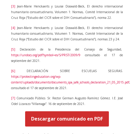
[3]
Jean-Marie Henckaerts y Louise Doswald-Beck, El derecho internacional
humanitario consuetudinario, Volumen 1: Normas, Comité Internacional de la
Cruz Roja (“Estudio del CICR sobre el DIH Consuetudinario”), norma 22.
[4]
Jean-Marie Henckaerts y Louise Doswald-Beck, El derecho internacional
humanitario consuetudinario, Volumen 1: Normas, Comité Internacional de la
Cruz Roja (“Estudio del CICR sobre el DIH Consuetudinario”), normas 23 y 24.
[5]
Declaración de la Presidencia del Consejo de Seguridad,
https://undocs.org/pdf?symbol=es/S/PRST/2009/9
consultado el 17 de
septiembre del 2021.
[6]
DECLARACIÓN SOBRE ESCUELAS SEGURAS.
https://protectingeducation.org/wp-
content/uploads/documents/documents_spa_safe_schools_declaration_21_05_2015.pdf
,
consultado el 17 de septiembre de 2021.
[7]
Comunicado Público. Sr. Rector German Augusto Ramírez Gómez. I.E. José
Odel Lizarazo “Villamaga”. 16 de septiembre de 2021.
Descargar comunicado en PDF