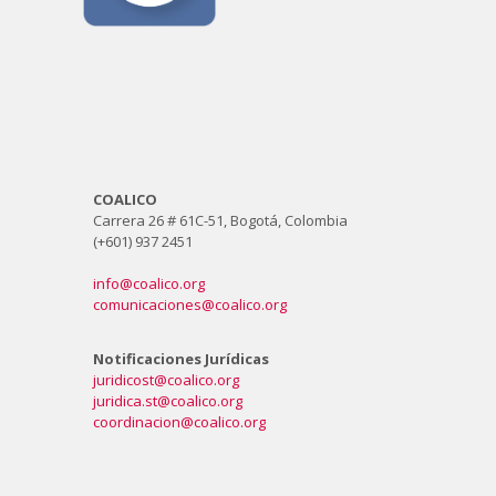
COALICO
Carrera 26 # 61C-51, Bogotá, Colombia
(+601) 937 2451
info@coalico.org
comunicaciones@coalico.org
Notificaciones Jurídicas
juridicost@coalico.org
juridica.st@coalico.org
coordinacion@coalico.org