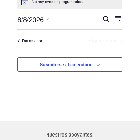
No hay eventos programados.
Aviso
8/8/2026
Navegación
Navegaci
Buscar
Día
de
Selecciona
de
vistas
la
búsqueda
fecha.
de
Siguiente día
Día anterior
y
Evento
vistas
Suscribirse al calendario
de
Eventos
Nuestros apoyantes: