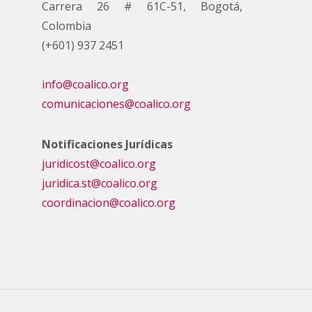
Carrera 26 # 61C-51, Bogotá,
Colombia
(+601) 937 2451
info@coalico.org
comunicaciones@coalico.org
Notificaciones Jurídicas
juridicost@coalico.org
juridica.st@coalico.org
coordinacion@coalico.org