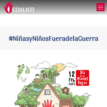
#NiñasyNiñosFueradelaGuerra