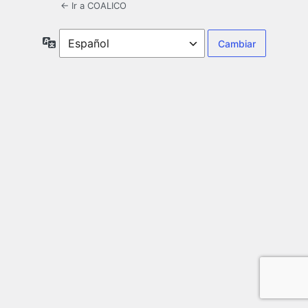
← Ir a COALICO
Idioma