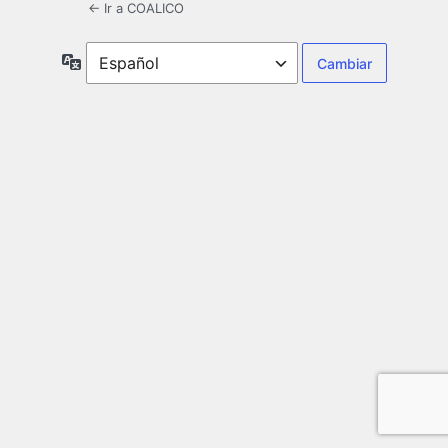
← Ir a COALICO
Idioma