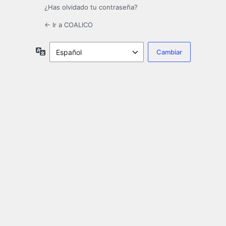
¿Has olvidado tu contraseña?
← Ir a COALICO
Idioma