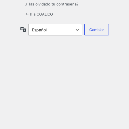
¿Has olvidado tu contraseña?
← Ir a COALICO
Idioma